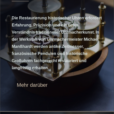
Die Restaurierung historischer Uhren erfordert
Erfahrung, Präzision und ein tiefes
Verständnis traditioneller Uhrmacherkunst. In
der Werkstatt von Uhrmachermeister Michael
Manßhardt werden antike Zeitmesser,
französische Pendulen und historische
Großuhren fachgerecht restauriert und
langfristig erhalten.
Mehr darüber