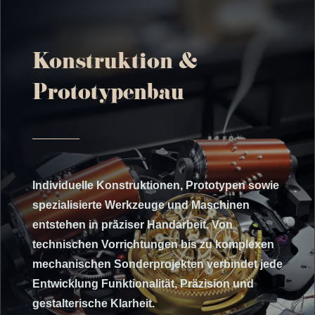
Konstruktion &
Prototypenbau
Individuelle Konstruktionen, Prototypen sowie
spezialisierte Werkzeuge und Maschinen
entstehen in präziser Handarbeit. Von
technischen Vorrichtungen bis zu komplexen
mechanischen Sonderprojekten verbindet jede
Entwicklung Funktionalität, Präzision und
gestalterische Klarheit.